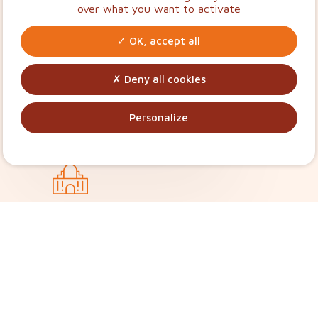
over what you want to activate
OK, accept all
Deny all cookies
Personalize
Équipements
Publics
Nous travaillons depuis de nombreuses
années avec les établissements Publics
de la Région (Mairies – Départements –
Collectivitées – …).