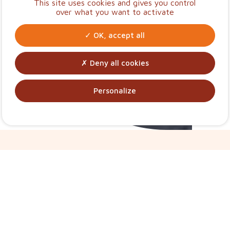
This site uses cookies and gives you control
over what you want to activate
OK, accept all
Deny all cookies
Personalize
Entreprise de
maçonnerie créée en
1962
Créée en 1962
, Farjot Construction est
dirigée par une équipe familiale qui allie